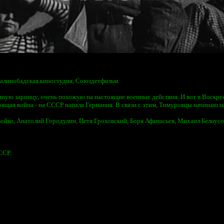
алинобадская киностудия, Союздетфильм.
ную зарницу, очень похожую на настоящие военные действия. И вот в Воскрес
тоящая война - на СССР напала Германия. В связи с этим, Тимуровцы начинаю н
Бойко, Анатолий Городулин, Петя Гроховский, Боря Афанасьев, Михаил Белоусо
ССР.