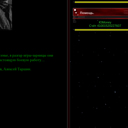
Помощь.
ЮMoney
Счёт 41001520227607
енье, в разгар игры-зарницы они
астоящую боевую работу....
в, Алексей Таршин.