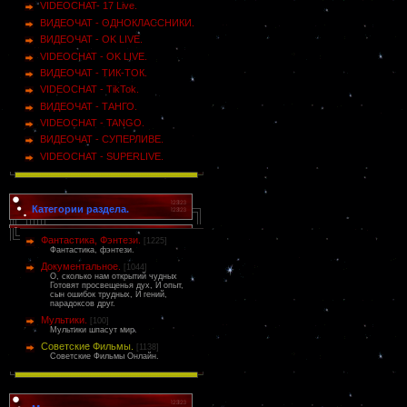
VIDEOCHAT- 17 Live.
ВИДЕОЧАТ - ОДНОКЛАССНИКИ.
ВИДЕОЧАТ - OK LIVE.
VIDEOCHAT - OK LIVE.
ВИДЕОЧАТ - ТИК-ТОК.
VIDEOCHAT - TikTok.
ВИДЕОЧАТ - ТАНГО.
VIDEOCHAT - TANGO.
ВИДЕОЧАТ - СУПЕРЛИВЕ.
VIDEOCHAT - SUPERLIVE.
Категории раздела.
Фантастика, Фэнтези.
[1225]
Фантастика, фэнтези.
Документальное.
[1044]
О, сколько нам открытий чудных
Готовят просвещенья дух, И опыт,
сын ошибок трудных, И гений,
парадоксов друг.
Мультики.
[100]
Мультики шпасут мир.
Советские Фильмы.
[1138]
Советские Фильмы Онлайн.