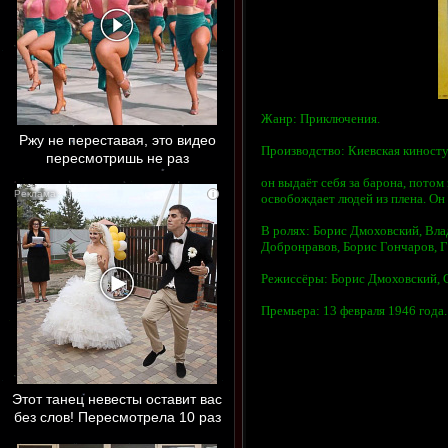
Жанр: Приключения.
Ржу не переставая, это видео
Производство: Киевская киносту
пересмотришь не раз
он выдаёт себя за барона, потом
i
освобождает людей из плена. Он 
В ролях: Борис Дмоховский, Вл
Добронравов, Борис Гончаров, 
Режиссёры: Борис Дмоховский, 
Премьера: 13 февраля 1946 года
Этот танец невесты оставит вас
без слов! Пересмотрела 10 раз