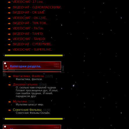
VIDEOCHAT- 17 Live.
ВИДЕОЧАТ - ОДНОКЛАССНИКИ.
ВИДЕОЧАТ - OK LIVE.
VIDEOCHAT - OK LIVE.
ВИДЕОЧАТ - ТИК-ТОК.
VIDEOCHAT - TikTok.
ВИДЕОЧАТ - ТАНГО.
VIDEOCHAT - TANGO.
ВИДЕОЧАТ - СУПЕРЛИВЕ.
VIDEOCHAT - SUPERLIVE.
Категории раздела.
Фантастика, Фэнтези.
[1225]
Фантастика, фэнтези.
Документальное.
[1044]
О, сколько нам открытий чудных
Готовят просвещенья дух, И опыт,
сын ошибок трудных, И гений,
парадоксов друг.
Мультики.
[100]
Мультики шпасут мир.
Советские Фильмы.
[1138]
Советские Фильмы Онлайн.