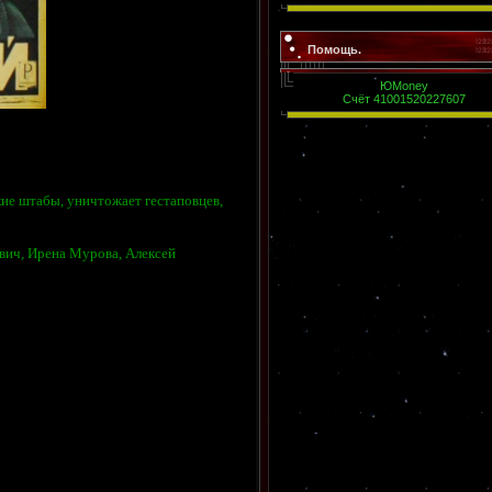
Помощь.
ЮMoney
Счёт 41001520227607
цкие штабы, уничтожает гестаповцев,
вич, Ирена Мурова, Алексей