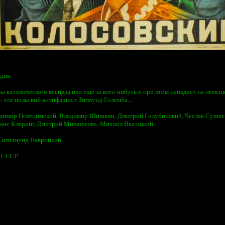
дия.
 за католического ксендза или ещё за кого-нибуть и при этом нападает на неме
- это польский антифашист Зигмунд Големба....
адимир Освецимский, Владимир Шишкин, Дмитрий Голубинский, Чеслав Сушке
Ганс Клеринг, Дмитрий Милютенко, Михаил Высоцкий.
Сигизмунд Навроцкий.
. СССР.