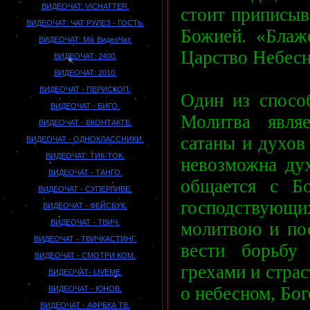
BИДEOЧAT: VICHATTER.
стоит приписыва
ВИДЕОЧАТ: ЧАТ РУЛЕЗ - ГОСТЬ.
Божией. «Блаж
ВИДЕОЧАТ: Mix ВидеоЧат.
Царство Небесно
ВИДЕОЧАТ: 2400.
ВИДЕОЧАТ: 2010.
ВИДЕОЧАТ - ПЕРИСКОП.
Один из спосо
ВИДЕОЧАТ - БИГО.
Молитва явля
ВИДЕОЧАТ - ВКОНТАКТЕ.
сатаны и духов
ВИДЕОЧАТ - ОДНОКЛАССНИКИ.
ВИДЕОЧАТ: ТИК-ТОК.
невозможна дух
ВИДЕОЧАТ - ТАНГО.
общается с Б
ВИДЕОЧАТ - СУПЕРЛИВЕ.
господствующих
ВИДЕОЧАТ - ФЕЙСБУК.
ВИДЕОЧАТ - ТВИЧ.
молитвою и пос
ВИДЕОЧАТ - ТВИЧКАСТИНГ.
вести борьбу 
ВИДЕОЧАТ - СМОТРИ КОМ.
грехами и страс
ВИДЕОЧАТ- LIVEME.
о небесном, Бо
ВИДЕОЧАТ - ЮНОВ.
ВИДЕОЧАТ - АФРЕКА ТВ.