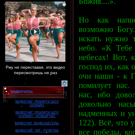
Божия....».
i
Но как напис
возможно Богу.
искать нужно 
небо. «К Тебе
небесах! Вот, 
господ их, как 
Ржу не переставая, это видео
пересмотришь не раз
очи наши - к Г
помилует нас.
ВИДЕОЧАТЫ.
нас, ибо дово
довольно нас
ВИДЕОЧАТ: РЕАЛИТИ ШОУ
ОНЛАЙН.
надменных и ун
ВИДЕОЧАТ: РЕАЛИТИ ШОУ
ОНЛАЙН - НОВЫЙ ЧАТ.
122). Всё, что 
ВИДЕОЧАТ: ВИДЕОБЕСЕДА.
все победы, ко
ВИДЕОЧАТ: ЧАТ - РУЛЕТКА.