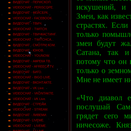
ВИДЕОЧАТ - ПЕРИСКОП.
искушений, и 
VIDEOCHAT - PERISCOPE.
ВИДЕОЧАТ - ФЕЙСБУК.
Змеи, как извес
VIDEOCHAT - FACEBOOK.
страстях. Если
ВИДЕОЧАТ - ТВИЧ.
VIDEOCHAT - TWITCH.
только помышле
ВИДЕОЧАТ - ТВИЧКАСТИНГ.
VIDEOCHAT - TWITCHCA...
змеи будут жа
ВИДЕОЧАТ - СМОТРИ КОМ.
Сатана, так и
ВИДЕОЧАТ - ЮНОВ.
VIDEOCHAT - YOUNOW.
потому что он 
ВИДЕОЧАТ - АФРЕКА ТВ.
VIDEOCHAT - AFREECA TV.
только о земном
ВИДЕОЧАТ - БИГО.
Мне не имеет ни
VIDEOCHAT - BIGO LIVE.
ВИДЕОЧАТ - ВКОНТАКТЕ.
ВИДЕОЧАТ - VK Live.
VIDEOCHAT - VKONTAKTE.
«Что диавол е
VIDEOCHAT - VK Live.
послушай Сам
ВИДЕОЧАТ - СТРЕАМ.
VIDEOCHAT - STREAM.
грядет сего м
ВИДЕОЧАТ - ЛИВЕМИ.
ВИДЕОЧАТ- LIVEME.
ничесоже. Кня
VIDEOCHAT - LIVEME.
ВИДЕОЧАТ - 17 LIVE.