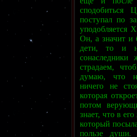
ещё и после
сподобиться Ц
поступал по з
уподобляется Х
Он, а значит и
дети, то и н
сонаследники 
страдаем, что
думаю, что н
ничего не сто
которая откроет
потом верующи
знает, что в ег
который посыла
пользе души.