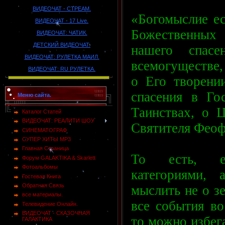
ВИДЕОЧАТ - СТРЕАМ.
«Богомыслие ес
ВИДЕОЧАТ - 17 Live.
Божественных 
ВИДЕОЧАТ: ЧАТИК.
ДЕТСКИЙ ВИДЕОЧАТ.
нашего спасе
ВИДЕОЧАТ: РУЛЕТКА МАИЛ.
всемогуществе,
ВИДЕОЧАТ: RU РУЛЕТКА.
о Его творени
спасения в Го
Меню сайта.
Таинствах, о 
Каталог Статей
ВИДЕОЧАТ: РЕАЛИТИ ШОУ
Святителя Феоф
СИНЕМАТОГРАФ
СУПЕР ХИТЫ MP3
Главная Страница
То есть, е
Форум GALAKTIKA & Skarlett
Фотоальбомы
категориями,
Гостевая Книга
Обратная Связь
мыслить не о зе
все материалы.
все события во
Телевидение Онлайн.
ВИДЕОЧАТ - СКАЗОЧНАЯ
то можно избег
ГАЛАКТИКА