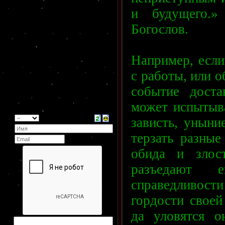
и будущего.
Богослов.
Например, если
с работы, или о
событие доста
может испытыва
зависть, уныни
терзать разные
обида и злос
разъедают 
справедливости 
гордости своей
да уловятся о