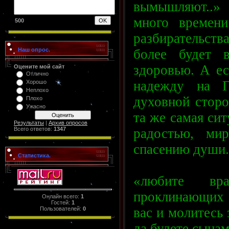
вымышляют..» 
много времени
500
разбирательств
более будет 
Наш опрос.
здоровью. А ес
Оцените мой сайт
Отлично
надежду на Г
Хорошо
Неплохо
духовной сторо
Плохо
Ужасно
та же самая сит
Результаты
|
Архив опросов
радостью, ми
Всего ответов:
1347
спасению души.
Статистика.
«любите вра
проклинающих 
Онлайн всего:
1
Гостей:
1
вас и молитесь
Пользователей:
0
да будете сына