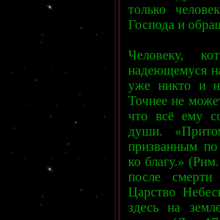
только челове
Господа и обр
Человеку, ко
надеющемуся на
уже никто и н
Точнее не може
что всё ему с
души. «Прито
призванным по 
ко благу.» (Рим.
после смерти 
Царство Небес
здесь на земл