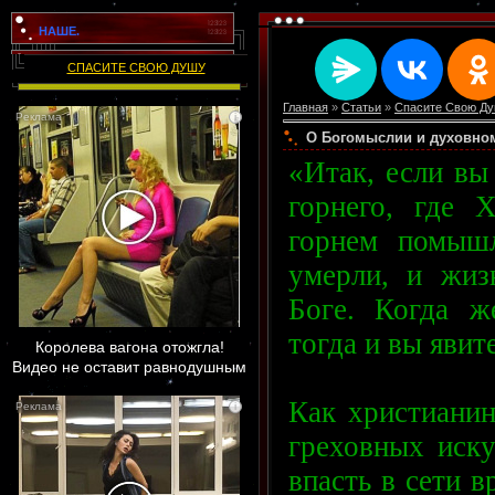
НАШЕ.
СПАСИТЕ СВОЮ ДУШУ
Главная
»
Статьи
»
Спасите Свою Душ
i
О Богомыслии и духовном 
«Итак, если вы
горнего, где 
горнем помыш
умерли, и жиз
Боге. Когда ж
тогда и вы явите
Королева вагона отожгла!
Видео не оставит равнодушным
Как христианин
i
греховных иск
впасть в сети в