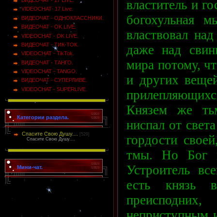
властитель и го
VIDEOCHAT- 17 Live.
богохульная м
ВИДЕОЧАТ - ОДНОКЛАССНИКИ.
ВИДЕОЧАТ - OK LIVE.
властвовал над
VIDEOCHAT - OK LIVE.
ВИДЕОЧАТ - ТИК-ТОК.
даже над свин
VIDEOCHAT - TikTok.
мира потому, чт
ВИДЕОЧАТ - ТАНГО.
VIDEOCHAT - TANGO.
и других вещей
ВИДЕОЧАТ - СУПЕРЛИВЕ.
VIDEOCHAT - SUPERLIVE.
прилепляющихся
Князем же ть
Категории раздела.
ниспал от свет
Спасите Свою Душу....
[529]
гордости своей
Спасите Свою Душу....
тмы. Но Бог 
Устроитель все
Мини-чат.
есть князь 
преисподних,
неприступным и