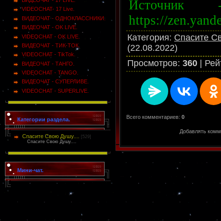
Источник 
VIDEOCHAT- 17 Live.
https://zen.yand
ВИДЕОЧАТ - ОДНОКЛАССНИКИ.
ВИДЕОЧАТ - OK LIVE.
Категория
:
Спасите Св
VIDEOCHAT - OK LIVE.
ВИДЕОЧАТ - ТИК-ТОК.
(22.08.2022)
VIDEOCHAT - TikTok.
Просмотров
:
360
|
Рей
ВИДЕОЧАТ - ТАНГО.
VIDEOCHAT - TANGO.
ВИДЕОЧАТ - СУПЕРЛИВЕ.
VIDEOCHAT - SUPERLIVE.
Всего комментариев
:
0
Категории раздела.
Добавлять комм
Спасите Свою Душу....
[529]
Спасите Свою Душу....
Мини-чат.