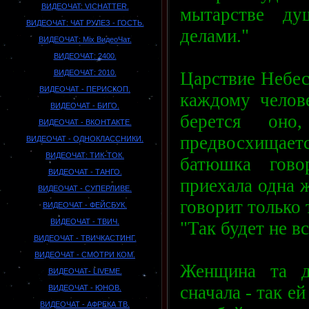
BИДEOЧAT: VICHATTER.
мытарстве ду
ВИДЕОЧАТ: ЧАТ РУЛЕЗ - ГОСТЬ.
делами."
ВИДЕОЧАТ: Mix ВидеоЧат.
ВИДЕОЧАТ: 2400.
Царствие Небесн
ВИДЕОЧАТ: 2010.
ВИДЕОЧАТ - ПЕРИСКОП.
каждому челове
ВИДЕОЧАТ - БИГО.
берется оно
ВИДЕОЧАТ - ВКОНТАКТЕ.
предвосхищает
ВИДЕОЧАТ - ОДНОКЛАССНИКИ.
ВИДЕОЧАТ: ТИК-ТОК.
батюшка гово
ВИДЕОЧАТ - ТАНГО.
приехала одна ж
ВИДЕОЧАТ - СУПЕРЛИВЕ.
говорит только 
ВИДЕОЧАТ - ФЕЙСБУК.
ВИДЕОЧАТ - ТВИЧ.
"Так будет не вс
ВИДЕОЧАТ - ТВИЧКАСТИНГ.
ВИДЕОЧАТ - СМОТРИ КОМ.
Женщина та д
ВИДЕОЧАТ- LIVEME.
сначала - так е
ВИДЕОЧАТ - ЮНОВ.
ВИДЕОЧАТ - АФРЕКА ТВ.