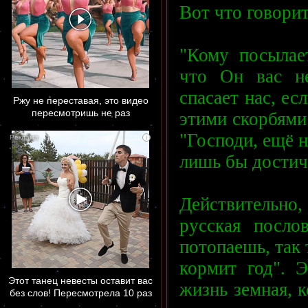
Вот что говорит
"Кому посылает
что Он вас н
спасает нас, ес
Ржу не переставая, это видео
пересмотришь не раз
этими скорбями 
"Господи, ещё н
i
лишь бы достич
Действительно,
русская посло
потопаешь, так 
кормит год". 
Этот танец невесты оставит вас
жизнь земная, 
без слов! Пересмотрела 10 раз