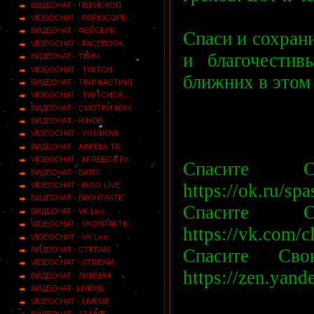
ВИДЕОЧАТ - ПЕРИСКОП.
VIDEOCHAT - PERISCOPE.
ВИДЕОЧАТ - ФЕЙСБУК.
Спаси и сохран
VIDEOCHAT - FACEBOOK.
и благочести
ВИДЕОЧАТ - ТВИЧ.
VIDEOCHAT - TWITCH.
ближних в этом
ВИДЕОЧАТ - ТВИЧКАСТИНГ.
VIDEOCHAT - TWITCHCA...
ВИДЕОЧАТ - СМОТРИ КОМ.
ВИДЕОЧАТ - ЮНОВ.
VIDEOCHAT - YOUNOW.
ВИДЕОЧАТ - АФРЕКА ТВ.
VIDEOCHAT - AFREECA TV.
Спасите
ВИДЕОЧАТ - БИГО.
https://ok.ru/sp
VIDEOCHAT - BIGO LIVE.
ВИДЕОЧАТ - ВКОНТАКТЕ.
Спасите
ВИДЕОЧАТ - VK Live.
VIDEOCHAT - VKONTAKTE.
https://vk.com/
VIDEOCHAT - VK Live.
Спасите С
ВИДЕОЧАТ - СТРЕАМ.
VIDEOCHAT - STREAM.
https://zen.yan
ВИДЕОЧАТ - ЛИВЕМИ.
ВИДЕОЧАТ- LIVEME.
VIDEOCHAT - LIVEME.
ВИДЕОЧАТ - 17 LIVE.