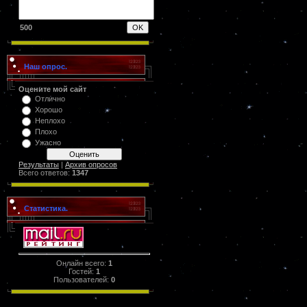
500
Наш опрос.
Оцените мой сайт
Отлично
Хорошо
Неплохо
Плохо
Ужасно
Результаты
|
Архив опросов
Всего ответов:
1347
Статистика.
Онлайн всего:
1
Гостей:
1
Пользователей:
0