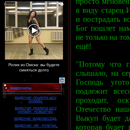
просто мгновен
i
в виду старец 
и пострадать в
Бог пошлет нам
не только на то
ещё!
"Потому что г
Ролик из Омска: вы будете
смеяться долго
слышало, на се
Господь угот
ВИДЕОЧАТЫ.
подлежит всес
проходит, ос
ВИДЕОЧАТ: РЕАЛИТИ ШОУ
ОНЛАЙН.
Отечество наш
ВИДЕОЧАТ: РЕАЛИТИ ШОУ
ОНЛАЙН - НОВЫЙ ЧАТ.
Выкуп будет д
ВИДЕОЧАТ: ВИДЕОБЕСЕДА.
которая будет 
ВИДЕОЧАТ: ЧАТ - РУЛЕТКА.