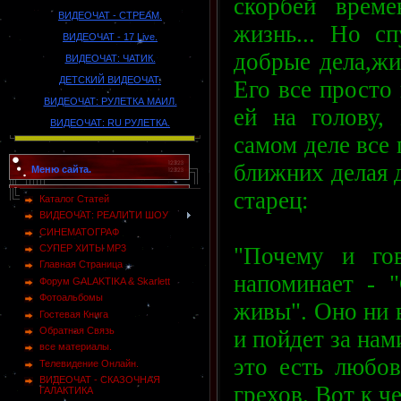
скорбей време
ВИДЕОЧАТ - СТРЕАМ.
жизнь... Но сп
ВИДЕОЧАТ - 17 Live.
добрые дела,жи
ВИДЕОЧАТ: ЧАТИК.
ДЕТСКИЙ ВИДЕОЧАТ.
Его все просто
ВИДЕОЧАТ: РУЛЕТКА МАИЛ.
ей на голову, 
ВИДЕОЧАТ: RU РУЛЕТКА.
самом деле все 
ближних делая 
Меню сайта.
старец:
Каталог Статей
ВИДЕОЧАТ: РЕАЛИТИ ШОУ
СИНЕМАТОГРАФ
"Почему и го
СУПЕР ХИТЫ MP3
Главная Страница
напоминает - 
Форум GALAKTIKA & Skarlett
Фотоальбомы
живы". Оно ни в
Гостевая Книга
Обратная Связь
и пойдет за нам
все материалы.
это есть любов
Телевидение Онлайн.
ВИДЕОЧАТ - СКАЗОЧНАЯ
грехов. Вот к ч
ГАЛАКТИКА